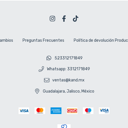
cambios
Preguntas Frecuentes
Política de devolución Produ
523312171849
Whatsapp: 3312171849
ventas@kand.mx
Guadalajara, Jalisco, México