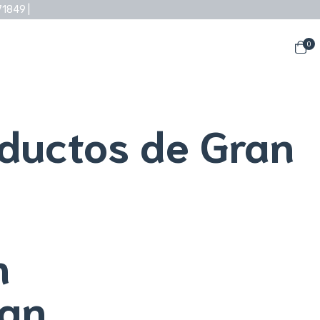
71849 |
0
oductos de Gran
n
ran