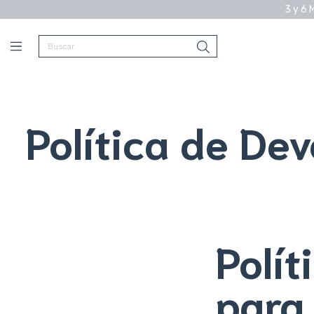
3 y 6 
Política de De
Polít
para