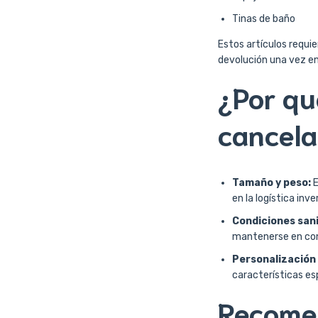
Tinas de baño
Estos artículos requi
devolución una vez e
¿Por qu
cancela
Tamaño y peso:
E
en la logística inve
Condiciones sani
mantenerse en cond
Personalización 
características esp
Recomen