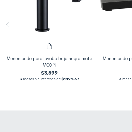
Monomando para lavabo bajo negro mate
Monomando par
MC01N
$3,599
3
meses sin intereses de
$1,199.67
3
meses