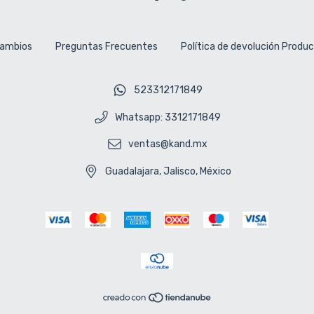
cambios
Preguntas Frecuentes
Política de devolución Produ
523312171849
Whatsapp: 3312171849
ventas@kand.mx
Guadalajara, Jalisco, México