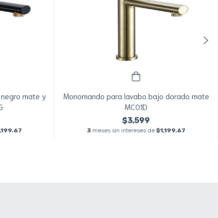
 negro mate y
Monomando para lavabo bajo dorado mate
G
MC01D
$3,599
,199.67
3
meses sin intereses de
$1,199.67