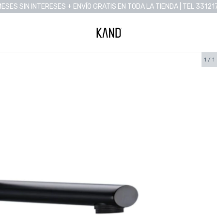
MESES SIN INTERESES + ENVÍO GRATIS EN TODA LA TIENDA | TEL 33121
1
/
1