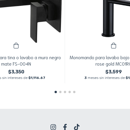
a tina o lavabo a muro negro
Monomando para lavabo bajo
mate FS-004N
rose gold MC01R
$3,350
$3,599
 sin intereses de
$1,116.67
3
meses sin intereses de
$1