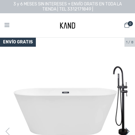
3 y 6 MESES SIN INTERESES + ENVÍO GRATIS EN TODA LA
TIENDA | TEL 3312171849 |
0
ENVÍO GRATIS
1
/
8