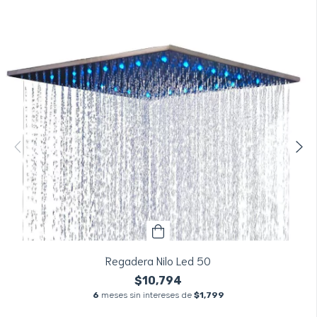
Regadera Nilo Led 50
$10,794
6
meses sin intereses de
$1,799