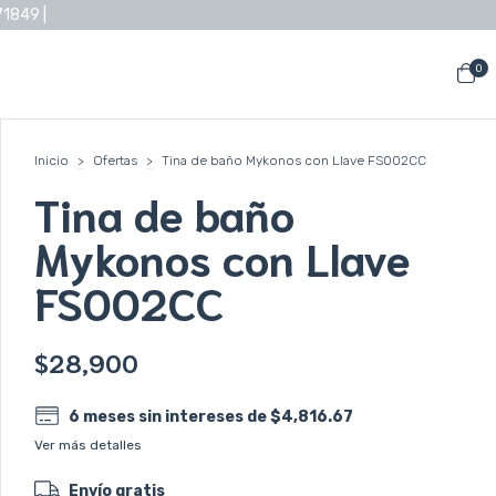
71849 |
0
Inicio
>
Ofertas
>
Tina de baño Mykonos con Llave FS002CC
Tina de baño
Mykonos con Llave
FS002CC
$28,900
6
meses sin intereses de
$4,816.67
Ver más detalles
Envío gratis