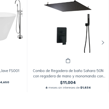
Llave FS001
Combo de Regadera de baño Sahara 50N
con regadera de mano y monomando con
desviador
$11,004
4,650
6
meses sin intereses de
$1,834