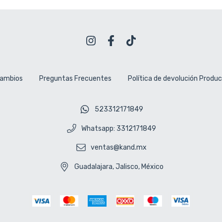
cambios
Preguntas Frecuentes
Política de devolución Produ
523312171849
Whatsapp: 3312171849
ventas@kand.mx
Guadalajara, Jalisco, México