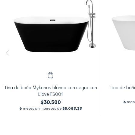
Tina de baño Mykonos blanco con negro con
Tina de bañ
Llave FS001
$30,500
6
mese
6
meses sin intereses de
$5,083.33