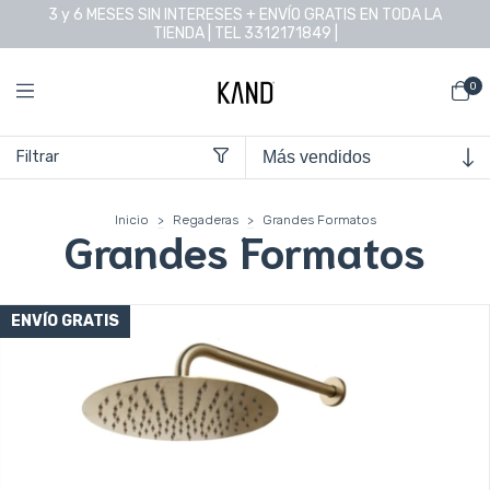
3 y 6 MESES SIN INTERESES + ENVÍO GRATIS EN TODA LA
TIENDA | TEL 3312171849 |
0
Filtrar
Inicio
>
Regaderas
>
Grandes Formatos
Grandes Formatos
ENVÍO GRATIS